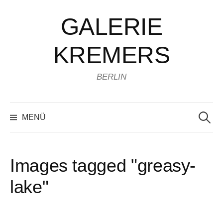
Zum
GALERIE
Inhalt
überspringen
KREMERS
BERLIN
Suchen
nach:
MENÜ
Images tagged "greasy-
lake"