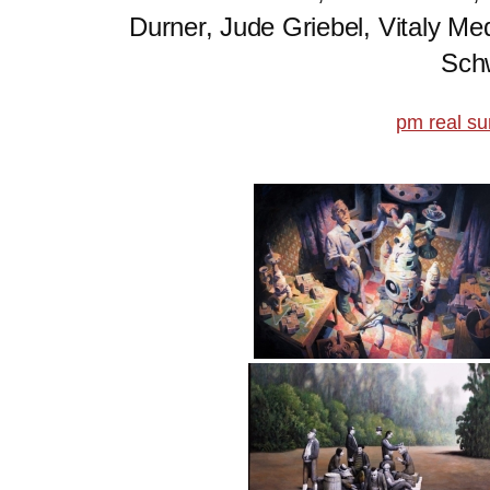
Durner, Jude Griebel, Vitaly M
Sch
pm real su