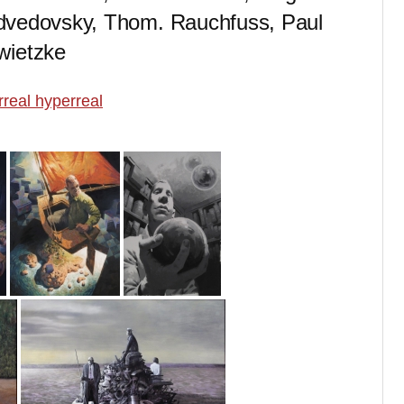
edvedovsky, Thom. Rauchfuss, Paul
wietzke
rreal hyperreal