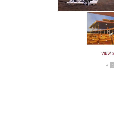
VIEW 
◄
1