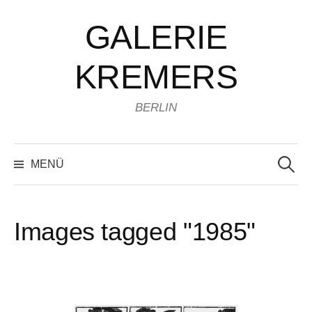
Zum
GALERIE
Inhalt
überspringen
KREMERS
BERLIN
Suchen
nach:
MENÜ
Images tagged "1985"