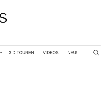
S
Search
for:
3 D TOUREN
VIDEOS
NEU!