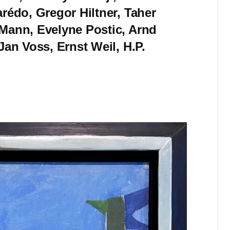
rédo, Gregor Hiltner, Taher
Mann, Evelyne Postic, Arnd
Jan Voss, Ernst Weil, H.P.
d Öl
und
ryl
auf
ium,
,
pie,
pie,
pie,
pie,
Ls
,
e auf
g,
, 44
55,