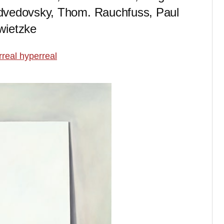
edvedovsky, Thom. Rauchfuss, Paul
wietzke
rreal hyperreal