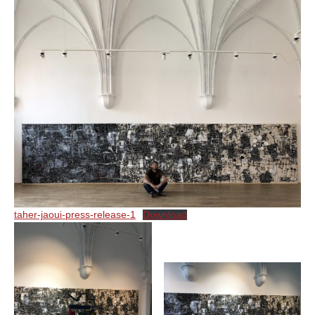
taher-jaoui-press-release-1
Download