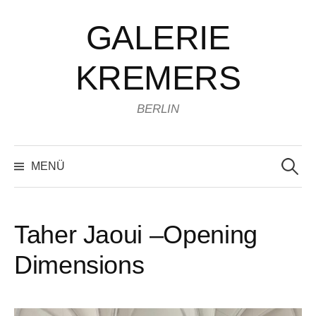
Zum
GALERIE
Inhalt
überspringen
KREMERS
BERLIN
Suchen
nach:
MENÜ
Taher Jaoui –Opening
Dimensions