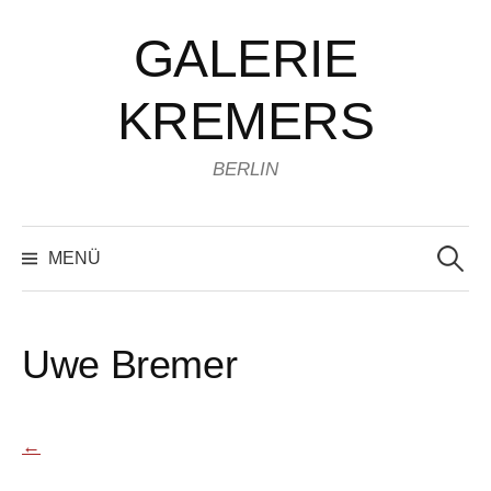
Zum
GALERIE
Inhalt
überspringen
KREMERS
BERLIN
Suchen
nach:
MENÜ
Uwe Bremer
←